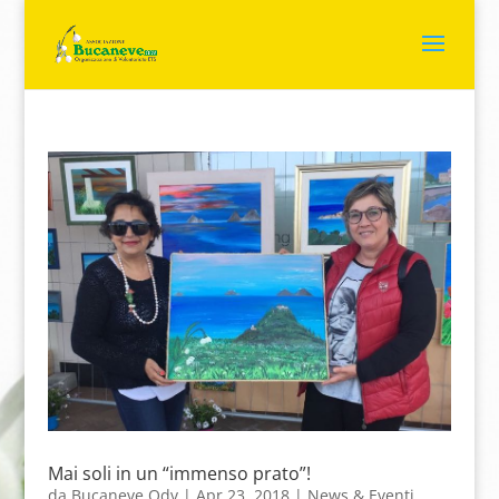
Mai soli in un “immenso prato”!
da
Bucaneve Odv
|
Apr 23, 2018
|
News & Eventi