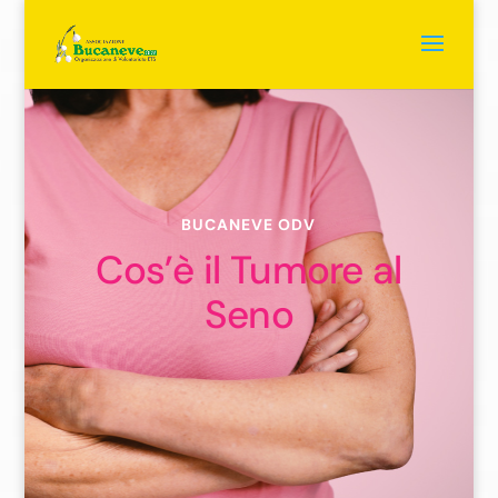
BUCANEVE ODV
Cos’è il Tumore al
Seno