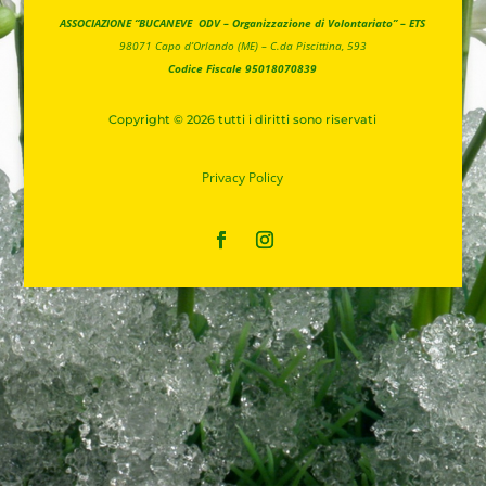
ASSOCIAZIONE “BUCANEVE ODV – Organizzazione di Volontariato” – ETS
98071 Capo d’Orlando (ME) –
C.da Piscittina, 593
Codice Fiscale 95018070839
Copyright © 2026 tutti i diritti sono riservati
Privacy
Policy