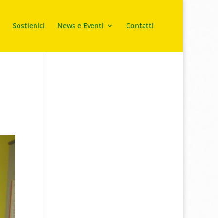
Sostienici
News e Eventi
Contatti