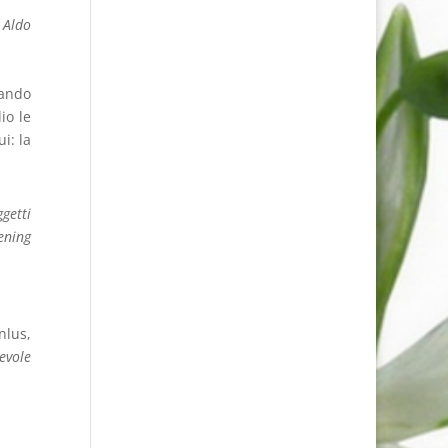
 Aldo
lando
io le
i: la
ggetti
ening
nlus,
evole