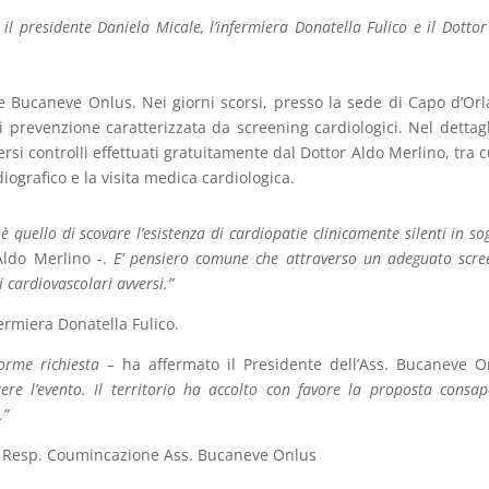
il presidente Daniela Micale, l’infermiera Donatella Fulico e il Dottor
one Bucaneve Onlus. Nei giorni scorsi, presso la sede di Capo d’Or
di prevenzione caratterizzata da screening cardiologici. Nel dettagl
si controlli effettuati gratuitamente dal Dottor Aldo Merlino, tra cu
iografico e la visita medica cardiologica.
 quello di scovare l’esistenza di cardiopatie clinicamente silenti in so
Aldo Merlino -.
E’ pensiero comune che attraverso un adeguato scre
i cardiovascolari avversi.”
fermiera Donatella Fulico.
orme richiesta –
ha affermato il Presidente dell’Ass. Bucaneve O
tere l’evento. Il territorio ha accolto con favore la proposta consap
.”
 Resp. Coumincazione Ass. Bucaneve Onlus