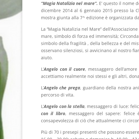
“Magia Natalizia nel mare”.
E’ questo il nome d
dicembre 2014 al 6 gennaio 2015 presso la Ch
mostra giunta alla 7^ edizione è organizzata 
La ‘’Magia Natalizia nel Mare’’ dell’Associazio
mare, simbolo di forza ed immensità; Circondat
simbolo della fragilità , della bellezza e del mis
osservano silenziosi, si avvicinano al nostro fia
aiuto.
L’
Angelo con il cuore
, messaggero dell’amore 
accettiamo realmente noi stessi e gli altri, don
L’
Angelo che prega
, guardiano della nostra ani
percorso di vita.
L’
Angelo con la stella
, messaggero di luce: felic
con il libro
, messaggero del sapere: felice 
consapevolezza di ciò che attualmente ci circond
Più di 70 i presepi presenti che possono essere 