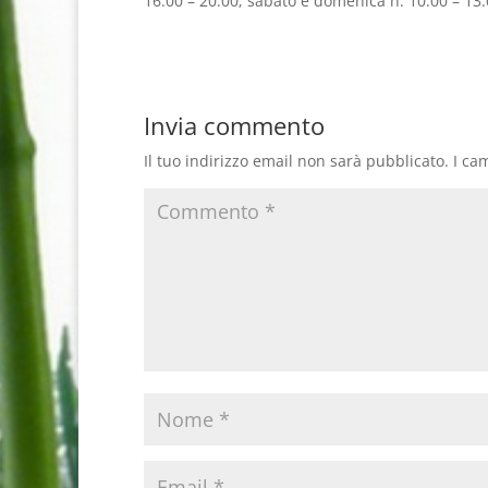
16.00 – 20.00; sabato e domenica h. 10.00 – 13.0
Invia commento
Il tuo indirizzo email non sarà pubblicato.
I ca