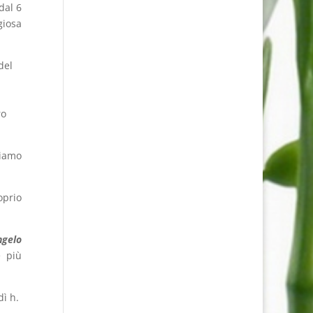
dal 6
giosa
del
ro
miamo
oprio
ngelo
e più
dì h.