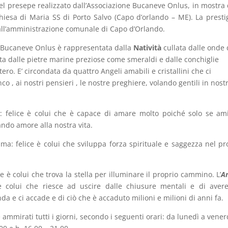
el presepe realizzato dall’Associazione Bucaneve Onlus, in mostra 
iesa di Maria SS di Porto Salvo (Capo d’orlando – ME). La presti
dall’amministrazione comunale di Capo d’Orlando.
ne Bucaneve Onlus è rappresentata dalla
Natività
cullata dalle onde 
a dalle pietre marine preziose come smeraldi e dalle conchiglie
tero. E’ circondata da quattro Angeli amabili e cristallini che ci
nco , ai nostri pensieri , le nostre preghiere, volando gentili in nost
: felice è colui che è capace di amare molto poiché solo se a
ando amore alla nostra vita.
ma: felice è colui che sviluppa forza spirituale e saggezza nel pr
e è colui che trova la stella per illuminare il proprio cammino. L’
A
è colui che riesce ad uscire dalle chiusure mentali e di aver
a e ci accade e di ciò che è accaduto milioni e milioni di anni fa.
ammirati tutti i giorni, secondo i seguenti orari: da lunedì a vener