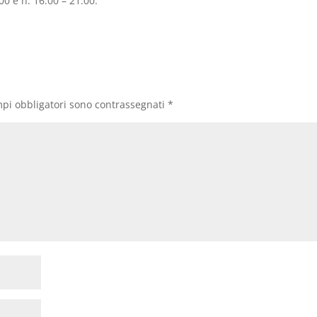
0 e h. 16.00 – 21.00.
mpi obbligatori sono contrassegnati
*