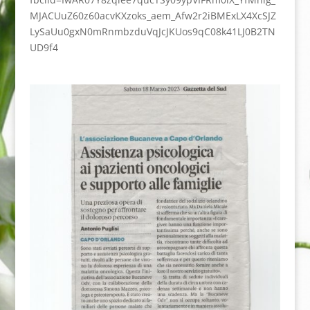
MJACUuZ60z60acvKXzoks_aem_Afw2r2iBMExLX4XcSJZ
LySaUu0gxN0mRnmbzduVqJcJKUos9qC08k41LJ0B2TN
UD9f4