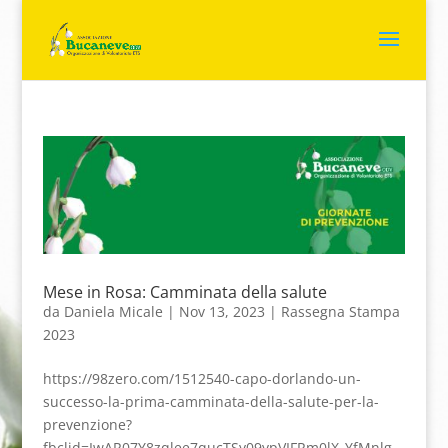
Mese in Rosa: Camminata della salute
da
Daniela Micale
|
Nov 13, 2023
|
Rassegna Stampa
2023
https://98zero.com/1512540-capo-dorlando-un-
successo-la-prima-camminata-della-salute-per-la-
prevenzione?
fbclid=IwAR07Y8zqlee7qucTSy09ypVIFRm0lX_YfMnlg_